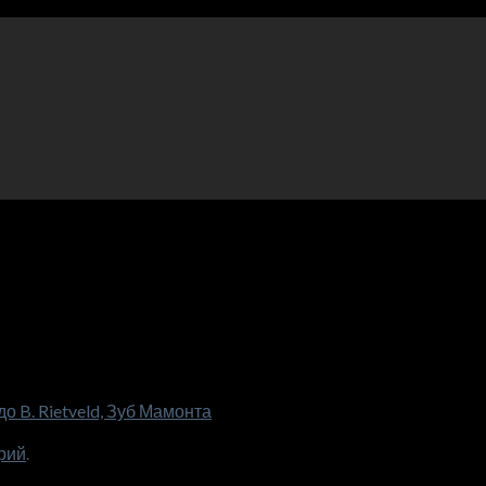
 B. Rietveld, Зуб Мамонта
рий
.