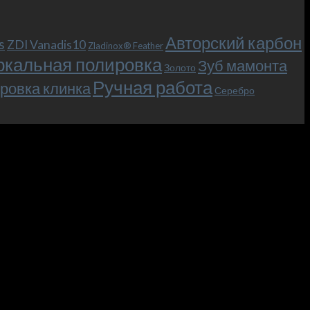
Авторский карбон
s
ZDI Vanadis10
Zladinox® Feather
ркальная полировка
Зуб мамонта
Золото
Ручная работа
ровка клинка
Серебро