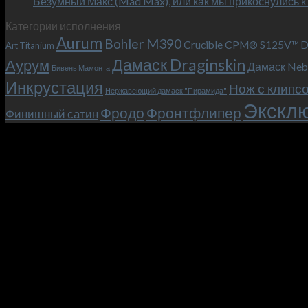
Безумный Макс (Mad Max), или как мы прикоснулись к
Категории исполнения
Aurum
Bohler M390
Crucible CPM® S125V™
D
Art Titanium
Дамаск Draginskin
Аурум
Дамаск Neb
Бивень Мамонта
Инкрустация
Нож с клипс
Нержавеющий дамаск "Пирамида"
Эксклю
Фродо
Фронтфлипер
Финишный сатин