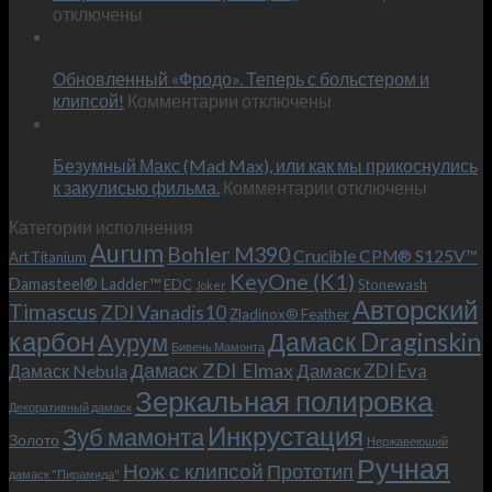
записи
отключены
по
Встречае
23
персональным
Июн
новый
пожеланиям
Обновленный «Фродо». Теперь с больстером и
KeyOne
–
к
(K1)
клипсой!
Комментарии
отключены
и
записи
13
это
Июн
Обновленный
возможно!
Безумный Макс (Mad Max), или как мы прикоснулись
«Фродо».
к
к закулисью фильма.
Комментарии
Теперь
отключены
записи
с
Категории исполнения
Безумный
больстером
Aurum
Bohler M390
Макс
и
Crucible CPM® S125V™
Art Titanium
(Mad
клипсой!
KeyOne (K1)
Damasteel® Ladder™
EDC
Stonewash
Joker
Max),
Авторский
Timascus
ZDI Vanadis10
Zladinox® Feather
или
карбон
Дамаск Draginskin
Аурум
как
Бивень Мамонта
мы
Дамаск ZDI Elmax
Дамаск ZDI Eva
Дамаск Nebula
прикоснулись
Зеркальная полировка
к
Декоративный дамаск
закулисью
Инкрустация
Зуб мамонта
Золото
Нержавеющий
фильма.
Ручная
Нож с клипсой
Прототип
дамаск "Пирамида"