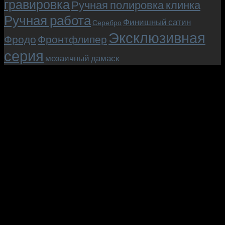
гравировка
Ручная полировка клинка
Ручная работа
Финишный сатин
Серебро
Эксклюзивная
Фродо
Фронтфлипер
серия
мозаичный дамаск