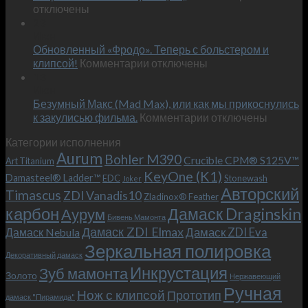
записи
отключены
по
Встречае
23
персональным
Июн
новый
пожеланиям
Обновленный «Фродо». Теперь с больстером и
KeyOne
–
к
(K1)
клипсой!
Комментарии
отключены
и
записи
13
это
Июн
Обновленный
возможно!
Безумный Макс (Mad Max), или как мы прикоснулись
«Фродо».
к
к закулисью фильма.
Комментарии
Теперь
отключены
записи
с
Категории исполнения
Безумный
больстером
Aurum
Bohler M390
Макс
и
Crucible CPM® S125V™
Art Titanium
(Mad
клипсой!
KeyOne (K1)
Damasteel® Ladder™
EDC
Stonewash
Joker
Max),
Авторский
Timascus
ZDI Vanadis10
Zladinox® Feather
или
карбон
Дамаск Draginskin
Аурум
как
Бивень Мамонта
мы
Дамаск ZDI Elmax
Дамаск ZDI Eva
Дамаск Nebula
прикоснулись
Зеркальная полировка
к
Декоративный дамаск
закулисью
Инкрустация
Зуб мамонта
Золото
Нержавеющий
фильма.
Ручная
Нож с клипсой
Прототип
дамаск "Пирамида"