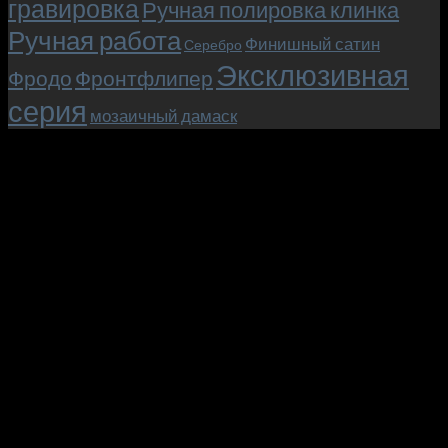
гравировка
Ручная полировка клинка
Ручная работа
Финишный сатин
Серебро
Эксклюзивная
Фродо
Фронтфлипер
серия
мозаичный дамаск