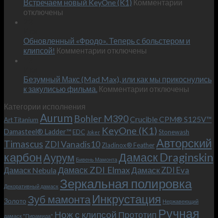
к
Встречаем новый KeyOne (K1)
нож
Комментарии
записи
отключены
по
Встречае
23
персональным
Июн
новый
пожеланиям
Обновленный «Фродо». Теперь с больстером и
KeyOne
–
к
(K1)
клипсой!
Комментарии
отключены
и
записи
13
это
Июн
Обновленный
возможно!
Безумный Макс (Mad Max), или как мы прикоснулись
«Фродо».
к
к закулисью фильма.
Комментарии
Теперь
отключены
записи
с
Категории исполнения
Безумный
больстером
Aurum
Bohler M390
Макс
и
Crucible CPM® S125V™
Art Titanium
(Mad
клипсой!
KeyOne (K1)
Damasteel® Ladder™
EDC
Stonewash
Joker
Max),
Авторский
Timascus
ZDI Vanadis10
Zladinox® Feather
или
карбон
Дамаск Draginskin
Аурум
как
Бивень Мамонта
мы
Дамаск ZDI Elmax
Дамаск ZDI Eva
Дамаск Nebula
прикоснулись
Зеркальная полировка
к
Декоративный дамаск
закулисью
Инкрустация
Зуб мамонта
Золото
Нержавеющий
фильма.
Ручная
Нож с клипсой
Прототип
дамаск "Пирамида"