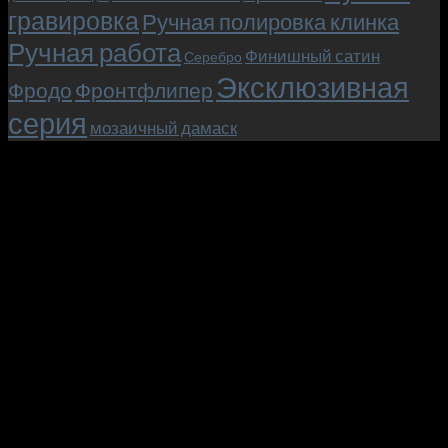
гравировка
Ручная полировка клинка
Ручная работа
Финишный сатин
Серебро
Эксклюзивная
Фродо
Фронтфлипер
серия
мозаичный дамаск