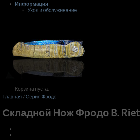
Информация
Уход и обслуживание
О мастерской
Контакты
Гарантия
English
RUB
0
Корзина пуста.
Корзина
Корзина пуста.
Главная
/
Серия Фродо
Складной Нож Фродо B. Riet