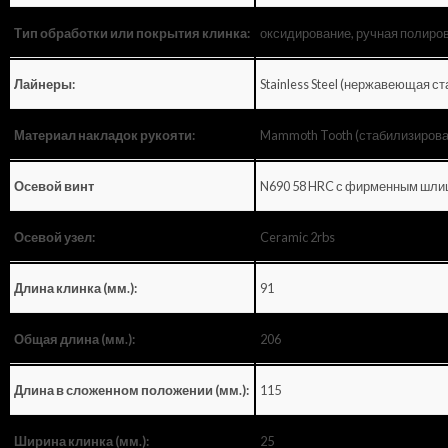
оксидирование, ручная полиро
Тип обработки или покрытия клинка:
Stainless Steel (нержавеющая ст
Лайнеры:
Mammoth Tooth (стабилизирова
Материал накладок рукояти:
N690 58 HRC с фирменным шли
Осевой винт
Ceramic 2rbs
Осевой узел:
91
Длина клинка (мм.):
206
Общая длина (мм.):
115
Длина в сложенном положении (мм.):
25
Ширина клинка (мм.):