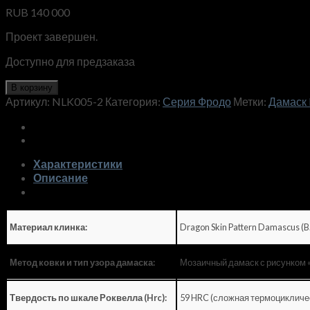
RUB
140 000
Проект завершен.
Доступно для предзаказа
В корзину
Артикул:
NLK005-2
Категория:
Серия Фродо
Метки:
Дамаск 
Характеристики
Описание
Dragon Skin Pattern Damascus (B
Материал клинка:
Мозаичный дамаск с рисунком 
Метод ковки и тип узора дамаска:
59 HRC (сложная термоцикличес
Твердость по шкале Роквелла (Hrc):