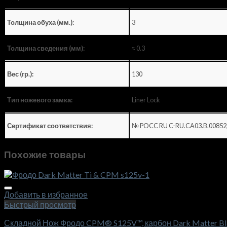
3
Толщина обуха (мм.):
≈ 0.3
Толщина сведения (мм):
130
Вес (гр.):
Liner Lock
Тип ножевого замка:
№ POCC RU C-RU.CA03.B.00852
Сертификат соответствия:
Похожие товары
Добавить в избранное
Быстрый просмотр
Складной Нож Фродо CPM® S125V™, карбон Dark Matter Bla