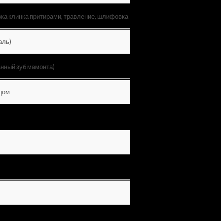
вка клинка притирами, травление, шлифовка
аль)
нный зуб мамонта)
цом