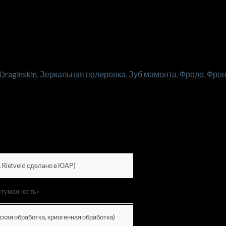
Draginskin
,
Зеркальная полировка
,
Зуб мамонта
,
Фродо
,
Фрон
. Rietveld сделано в ЮАР)
«туманность»
кая обработка, криогенная обработка)