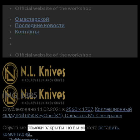
Skip
Official website of the workshop
to
О мастерской
content
Последние новости
Контакты
Official website of the workshop
IMG_1885
Опублековано
11.02.2021
в
2560 × 1707
,
Коллекционный
складной нож KeyOne (K1), Damascus Mr. Cherepanov
Искать:
Обратные ссылки закрыты, но вы можете
оставить
коментарий
.
←
Предидущее
Магазин