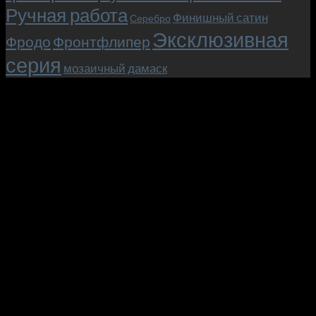
Ручная работа
Финишный сатин
Серебро
Эксклюзивная
Фродо
Фронтфлипер
серия
мозаичный дамаск