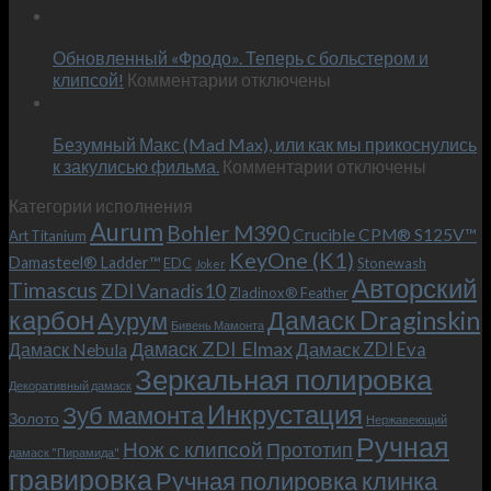
Встречае
23
персональным
Июн
новый
пожеланиям
Обновленный «Фродо». Теперь с больстером и
KeyOne
–
к
(K1)
клипсой!
Комментарии
отключены
и
записи
13
это
Июн
Обновленный
возможно!
Безумный Макс (Mad Max), или как мы прикоснулись
«Фродо».
к
к закулисью фильма.
Комментарии
Теперь
отключены
записи
с
Категории исполнения
Безумный
больстером
Aurum
Bohler M390
Макс
и
Crucible CPM® S125V™
Art Titanium
(Mad
клипсой!
KeyOne (K1)
Damasteel® Ladder™
EDC
Stonewash
Joker
Max),
Авторский
Timascus
ZDI Vanadis10
Zladinox® Feather
или
карбон
Дамаск Draginskin
Аурум
как
Бивень Мамонта
мы
Дамаск ZDI Elmax
Дамаск ZDI Eva
Дамаск Nebula
прикоснулись
Зеркальная полировка
к
Декоративный дамаск
закулисью
Инкрустация
Зуб мамонта
Золото
Нержавеющий
фильма.
Ручная
Нож с клипсой
Прототип
дамаск "Пирамида"
гравировка
Ручная полировка клинка