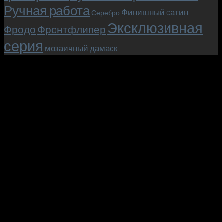
Ручная работа
Финишный сатин
Серебро
Эксклюзивная
Фродо
Фронтфлипер
серия
мозаичный дамаск