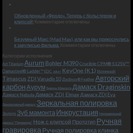
Встречае
23
персональным
Июн
новый
пожеланиям
Обновленный «Фродо». Теперь с больстером и
KeyOne
–
к
(K1)
клипсой!
Комментарии
отключены
и
записи
13
это
Июн
Обновленный
возможно!
Безумный Макс (Mad Max), или как мы прикоснулись
«Фродо».
к
к закулисью фильма.
Комментарии
Теперь
отключены
записи
с
Категории исполнения
Безумный
больстером
Aurum
Bohler M390
Макс
и
Crucible CPM® S125V™
Art Titanium
(Mad
клипсой!
KeyOne (K1)
Damasteel® Ladder™
EDC
Stonewash
Joker
Max),
Авторский
Timascus
ZDI Vanadis10
Zladinox® Feather
или
карбон
Дамаск Draginskin
Аурум
как
Бивень Мамонта
мы
Дамаск ZDI Elmax
Дамаск ZDI Eva
Дамаск Nebula
прикоснулись
Зеркальная полировка
к
Декоративный дамаск
закулисью
Инкрустация
Зуб мамонта
Золото
Нержавеющий
фильма.
Ручная
Нож с клипсой
Прототип
дамаск "Пирамида"
гравировка
Ручная полировка клинка