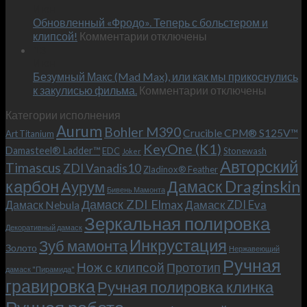
Июн
новый
пожеланиям
Обновленный «Фродо». Теперь с больстером и
KeyOne
–
к
(K1)
клипсой!
Комментарии
отключены
и
записи
13
это
Июн
Обновленный
возможно!
Безумный Макс (Mad Max), или как мы прикоснулись
«Фродо».
к
к закулисью фильма.
Комментарии
Теперь
отключены
записи
с
Категории исполнения
Безумный
больстером
Aurum
Bohler M390
Макс
и
Crucible CPM® S125V™
Art Titanium
(Mad
клипсой!
KeyOne (K1)
Damasteel® Ladder™
EDC
Stonewash
Joker
Max),
Авторский
Timascus
ZDI Vanadis10
Zladinox® Feather
или
карбон
Дамаск Draginskin
Аурум
как
Бивень Мамонта
мы
Дамаск ZDI Elmax
Дамаск ZDI Eva
Дамаск Nebula
прикоснулись
Зеркальная полировка
к
Декоративный дамаск
закулисью
Инкрустация
Зуб мамонта
Золото
Нержавеющий
фильма.
Ручная
Нож с клипсой
Прототип
дамаск "Пирамида"
гравировка
Ручная полировка клинка