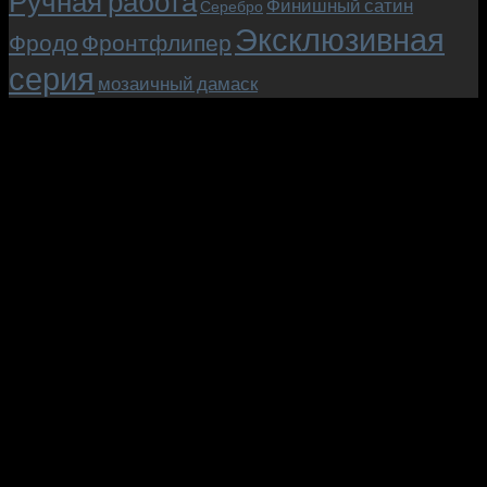
Ручная работа
Финишный сатин
Серебро
Эксклюзивная
Фродо
Фронтфлипер
серия
мозаичный дамаск