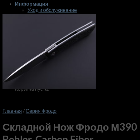
Информация
Уход и обслуживание
О мастерской
Контакты
Гарантия
English
RUB
0
Корзина пуста.
Корзина
Корзина пуста.
Главная
/
Серия Фродо
Складной Нож Фродо М390
Bohler, Carbon Fiber