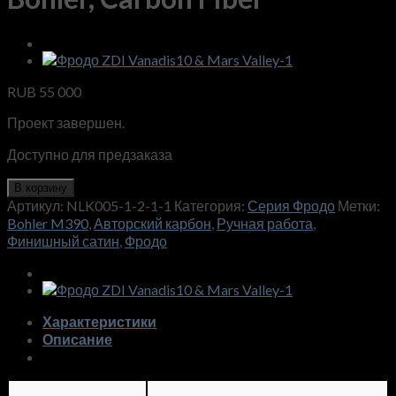
RUB
55 000
Проект завершен.
Доступно для предзаказа
В корзину
Артикул:
NLK005-1-2-1-1
Категория:
Серия Фродо
Метки:
Bohler M390
,
Авторский карбон
,
Ручная работа
,
Финишный сатин
,
Фродо
Характеристики
Описание