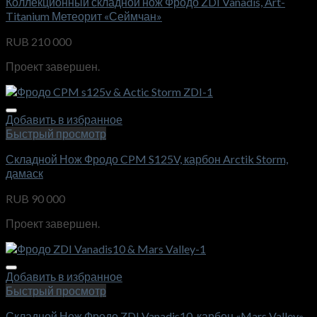
Коллекционный складной нож Фродо ZDI Vanadis, Art-
Titanium Метеорит «Сеймчан»
RUB
210 000
Проект завершен.
Добавить в избранное
Быстрый просмотр
Складной Нож Фродо CPM S125V, карбон Arctik Storm,
дамаск
RUB
90 000
Проект завершен.
Добавить в избранное
Быстрый просмотр
Складной Нож Фродо ZDI Vanadis10, карбон «Mars Valley»