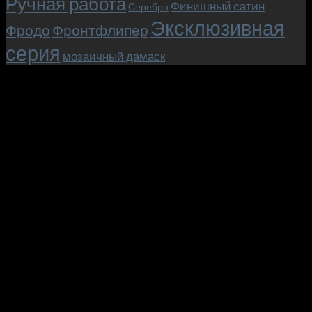
Ручная работа
Финишный сатин
Серебро
Эксклюзивная
Фродо
Фронтфлипер
серия
мозаичный дамаск