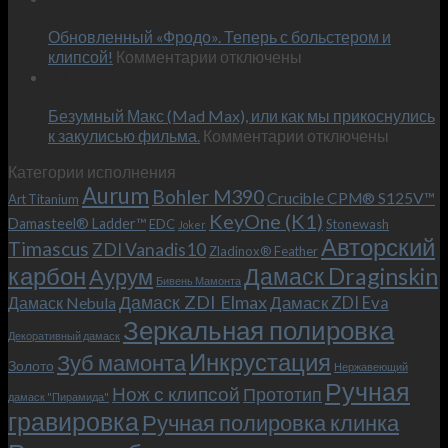
Июн
новый
пожеланиям
Обновленный «Фродо». Теперь с больстером и
KeyOne
–
к
(K1)
клипсой!
Комментарии
отключены
и
записи
13
это
Июн
Обновленный
возможно!
Безумный Макс (Mad Max), или как мы прикоснулись
«Фродо».
к
к закулисью фильма.
Комментарии
Теперь
отключены
записи
с
Категории исполнения
Безумный
больстером
Aurum
Bohler M390
Макс
и
Crucible CPM® S125V™
Art Titanium
(Mad
клипсой!
KeyOne (K1)
Damasteel® Ladder™
EDC
Stonewash
Joker
Max),
Авторский
Timascus
ZDI Vanadis10
Zladinox® Feather
или
карбон
Дамаск Draginskin
Аурум
как
Бивень Мамонта
мы
Дамаск ZDI Elmax
Дамаск ZDI Eva
Дамаск Nebula
прикоснулись
Зеркальная полировка
к
Декоративный дамаск
закулисью
Инкрустация
Зуб мамонта
Золото
Нержавеющий
фильма.
Ручная
Нож с клипсой
Прототип
дамаск "Пирамида"
гравировка
Ручная полировка клинка