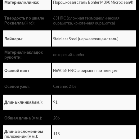
Порошковая сталь Bohler M390 Microclean®
Материал клинка:
63 HRC (сложная термоцеклическая
Твердость по шкале
обработка, криогенная обработка)
Роквелла (Hrc):
Stainless Steel (нержавеющая сталь)
Лайнеры:
Материал накладок
авторский карбон
рукояти:
N690 58 HRC с фирменным шлицом
Осевой винт
Ceramic 2rbs
Осевой узел:
91
Длина клинка (мм.):
206
Общая длина (мм.):
Длина в сложенном
115
положении (мм.):