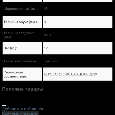
25
Ширина клинка (мм.):
3
Толщина обуха (мм.):
Толщина сведения
≈ 0.3
(мм):
120
Вес (гр.):
Liner Lock
Тип ножевого замка:
Сертификат
№ POCC RU C-RU.CA03.B.00852/19
соответствия:
Похожие товары
Добавить в избранное
Быстрый просмотр