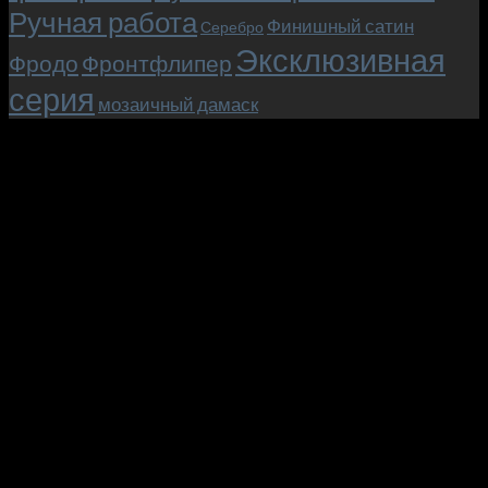
Ручная работа
Финишный сатин
Серебро
Эксклюзивная
Фродо
Фронтфлипер
серия
мозаичный дамаск