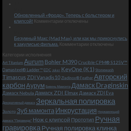
Встречае
23
персональным
Июн
новый
пожеланиям
Обновленный «Фродо». Теперь с больстером и
KeyOne
–
к
(K1)
клипсой!
Комментарии
отключены
и
записи
13
это
Июн
Обновленный
возможно!
Безумный Макс (Mad Max), или как мы прикоснулись
«Фродо».
к
к закулисью фильма.
Комментарии
Теперь
отключены
записи
с
Категории исполнения
Безумный
больстером
Aurum
Bohler M390
Макс
и
Crucible CPM® S125V™
Art Titanium
(Mad
клипсой!
KeyOne (K1)
Damasteel® Ladder™
EDC
Stonewash
Joker
Max),
Авторский
Timascus
ZDI Vanadis10
Zladinox® Feather
или
карбон
Дамаск Draginskin
Аурум
как
Бивень Мамонта
мы
Дамаск ZDI Elmax
Дамаск ZDI Eva
Дамаск Nebula
прикоснулись
Зеркальная полировка
к
Декоративный дамаск
закулисью
Инкрустация
Зуб мамонта
Золото
Нержавеющий
фильма.
Ручная
Нож с клипсой
Прототип
дамаск "Пирамида"
гравировка
Ручная полировка клинка