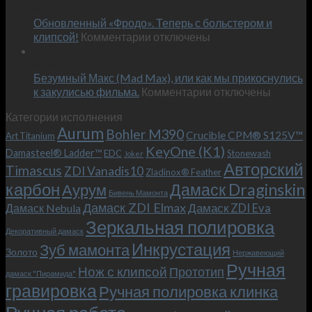
Июн
новый
пожеланиям
Обновленный «Фродо». Теперь с больстером и
KeyOne
–
к
(K1)
клипсой!
Комментарии
отключены
и
записи
13
это
Июн
Обновленный
возможно!
Безумный Макс (Mad Max), или как мы прикоснулись
«Фродо».
к
к закулисью фильма.
Комментарии
Теперь
отключены
записи
с
Категории исполнения
Безумный
больстером
Aurum
Bohler M390
Макс
и
Crucible CPM® S125V™
Art Titanium
(Mad
клипсой!
KeyOne (K1)
Damasteel® Ladder™
EDC
Stonewash
Joker
Max),
Авторский
Timascus
ZDI Vanadis10
Zladinox® Feather
или
карбон
Дамаск Draginskin
Аурум
как
Бивень Мамонта
мы
Дамаск ZDI Elmax
Дамаск ZDI Eva
Дамаск Nebula
прикоснулись
Зеркальная полировка
к
Декоративный дамаск
закулисью
Инкрустация
Зуб мамонта
Золото
Нержавеющий
фильма.
Ручная
Нож с клипсой
Прототип
дамаск "Пирамида"
гравировка
Ручная полировка клинка