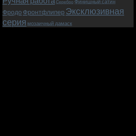
Ручная работа
Финишный сатин
Серебро
Эксклюзивная
Фродо
Фронтфлипер
серия
мозаичный дамаск