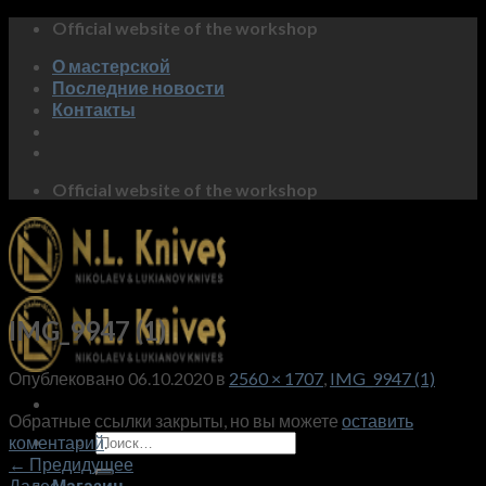
Skip
Official website of the workshop
to
О мастерской
content
Последние новости
Контакты
Official website of the workshop
IMG_9947 (1)
Опублековано
06.10.2020
в
2560 × 1707
,
IMG_9947 (1)
Обратные ссылки закрыты, но вы можете
оставить
Искать:
коментарий
.
←
Предидущее
Далее
→
Магазин