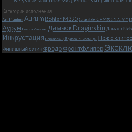
Безумный Макс (Mad Max), или как мы прикоснулись к
Категории исполнения
Aurum
Bohler M390
Crucible CPM® S125V™
D
Art Titanium
Дамаск Draginskin
Аурум
Дамаск Neb
Бивень Мамонта
Инкрустация
Нож с клипс
Нержавеющий дамаск "Пирамида"
Эксклю
Фродо
Фронтфлипер
Финишный сатин