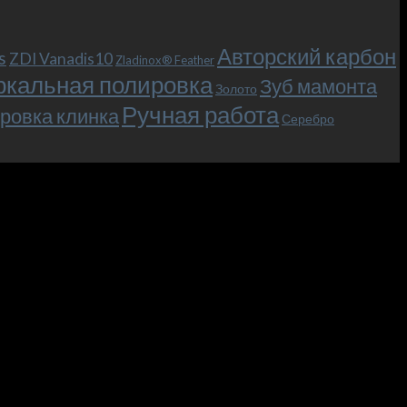
Авторский карбон
s
ZDI Vanadis10
Zladinox® Feather
ркальная полировка
Зуб мамонта
Золото
Ручная работа
ровка клинка
Серебро