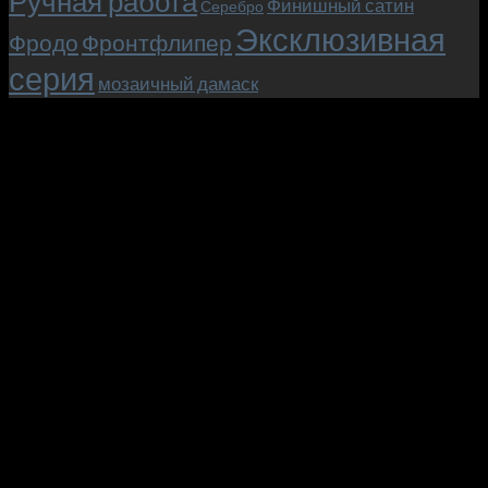
Ручная работа
Финишный сатин
Серебро
Эксклюзивная
Фродо
Фронтфлипер
серия
мозаичный дамаск