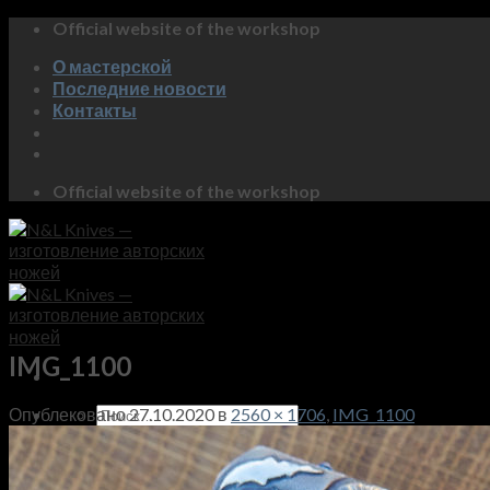
Skip
Official website of the workshop
to
О мастерской
content
Последние новости
Контакты
Official website of the workshop
IMG_1100
Искать:
Опублековано
27.10.2020
в
2560 × 1706
,
IMG_1100
Магазин
Коллекция