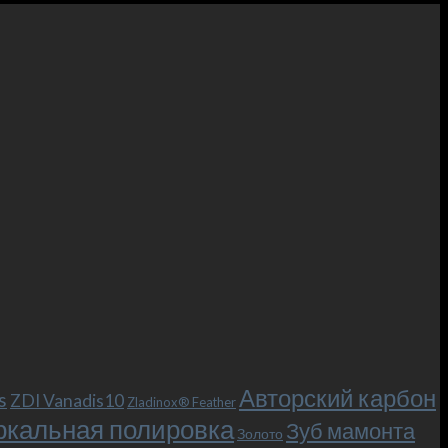
Авторский карбон
s
ZDI Vanadis10
Zladinox® Feather
ркальная полировка
Зуб мамонта
Золото