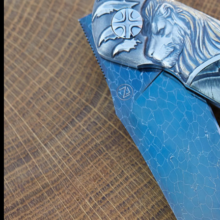
Информация
Уход и обслуживание
О мастерской
Контакты
Гарантия
English
RUB
0
Корзина пуста.
Корзина
Корзина пуста.