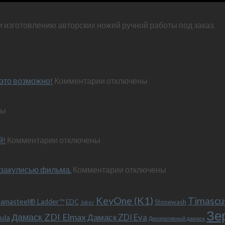
и изготовлению авторских ножей ручной работы под заказ.
к
это возможно!
Комментарии
отключены
записи
Эксклюзивный
ны
нож
по
м
персональным
к
й!
Комментарии
отключены
пожеланиям
записи
–
Обновленный
и
к
 закулисью фильма.
«Фродо».
Комментарии
отключены
это
записи
Теперь
возможно!
Безумный
с
KeyOne (K1)
Макс
больстером
Timascu
amasteel® Ladder™
EDC
Stonewash
Joker
(Mad
и
Зе
Дамаск ZDI Elmax
Дамаск ZDI Eva
ula
Max),
клипсой!
Декоративный дамаск