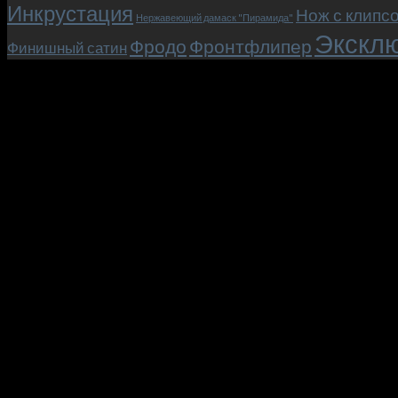
Инкрустация
Нож с клипс
Нержавеющий дамаск "Пирамида"
Эксклю
Фродо
Фронтфлипер
Финишный сатин