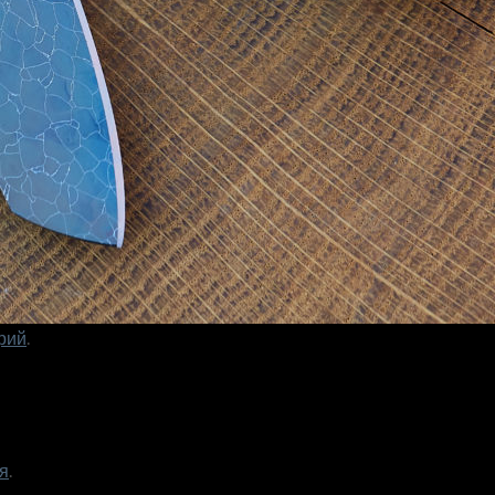
рий
.
я
.