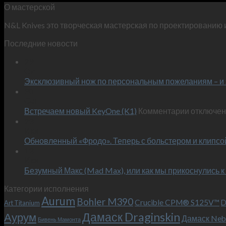
О мастерской
N&L Knives это творческая мастерская по проектированию 
Последние новости
29
Окт
Эксклюзивный нож по персональным пожеланиям – и 
30
Сен
к
Встречаем новый KeyOne (K1)
Комментарии
отключе
записи
23
Июн
Встречае
Обновленный «Фродо». Теперь с больстером и клипсо
новый
13
KeyOne
Июн
(K1)
Безумный Макс (Mad Max), или как мы прикоснулись к
Категории исполнения
Aurum
Bohler M390
Crucible CPM® S125V™
D
Art Titanium
Дамаск Draginskin
Аурум
Дамаск Neb
Бивень Мамонта