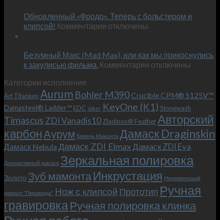
Июн
новый
пожеланиям
Обновленный «Фродо». Теперь с больстером и
KeyOne
–
к
(K1)
клипсой!
Комментарии
отключены
и
записи
13
это
Июн
Обновленный
возможно!
Безумный Макс (Mad Max), или как мы прикоснулись
«Фродо».
к
к закулисью фильма.
Комментарии
Теперь
отключены
записи
с
Категории исполнения
Безумный
больстером
Aurum
Bohler M390
Макс
и
Crucible CPM® S125V™
Art Titanium
(Mad
клипсой!
KeyOne (K1)
Damasteel® Ladder™
EDC
Stonewash
Joker
Max),
Авторский
Timascus
ZDI Vanadis10
Zladinox® Feather
или
карбон
Дамаск Draginskin
Аурум
как
Бивень Мамонта
мы
Дамаск ZDI Elmax
Дамаск ZDI Eva
Дамаск Nebula
прикоснулись
Зеркальная полировка
к
Декоративный дамаск
закулисью
Инкрустация
Зуб мамонта
Золото
Нержавеющий
фильма.
Ручная
Нож с клипсой
Прототип
дамаск "Пирамида"
гравировка
Ручная полировка клинка