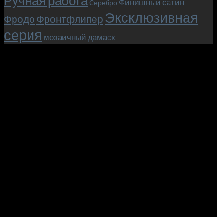
Ручная работа
Финишный сатин
Серебро
Эксклюзивная
Фродо
Фронтфлипер
серия
мозаичный дамаск