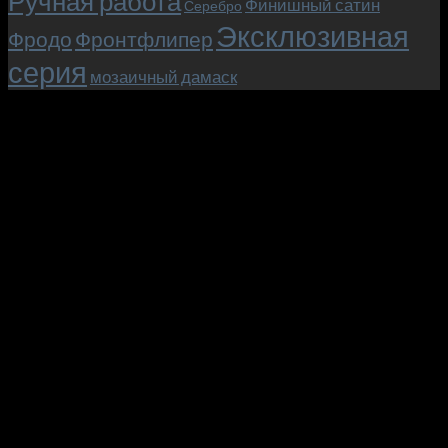
Ручная работа
Финишный сатин
Серебро
Эксклюзивная
Фродо
Фронтфлипер
серия
мозаичный дамаск