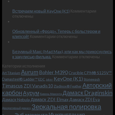
записи
30
Сен
Эксклюзивный
к
Встречаем новый KeyOne (K1)
нож
Комментарии
записи
отключены
по
Встречае
23
персональным
Июн
новый
пожеланиям
Обновленный «Фродо». Теперь с больстером и
KeyOne
–
к
(K1)
клипсой!
Комментарии
отключены
и
записи
13
это
Июн
Обновленный
возможно!
Безумный Макс (Mad Max), или как мы прикоснулись
«Фродо».
к
к закулисью фильма.
Комментарии
Теперь
отключены
записи
с
Категории исполнения
Безумный
больстером
Aurum
Bohler M390
Макс
и
Crucible CPM® S125V™
Art Titanium
(Mad
клипсой!
KeyOne (K1)
Damasteel® Ladder™
EDC
Stonewash
Joker
Max),
Авторский
Timascus
ZDI Vanadis10
Zladinox® Feather
или
карбон
Дамаск Draginskin
Аурум
как
Бивень Мамонта
мы
Дамаск ZDI Elmax
Дамаск ZDI Eva
Дамаск Nebula
прикоснулись
Зеркальная полировка
к
Декоративный дамаск
закулисью
Инкрустация
Зуб мамонта