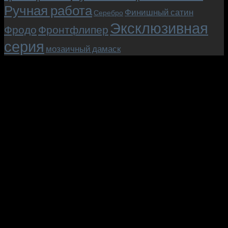
Ручная работа
Финишный сатин
Серебро
Эксклюзивная
Фродо
Фронтфлипер
серия
мозаичный дамаск