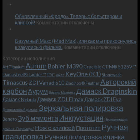
Встречае
23
персональным
Июн
новый
пожеланиям
Обновленный «Фродо». Теперь с больстером и
KeyOne
–
к
(K1)
клипсой!
Комментарии
отключены
и
записи
13
это
Июн
Обновленный
возможно!
Безумный Макс (Mad Max), или как мы прикоснулись
«Фродо».
к
к закулисью фильма.
Комментарии
Теперь
отключены
записи
с
Категории исполнения
Безумный
больстером
Aurum
Bohler M390
Макс
и
Crucible CPM® S125V™
Art Titanium
(Mad
клипсой!
KeyOne (K1)
Damasteel® Ladder™
EDC
Stonewash
Joker
Max),
Авторский
Timascus
ZDI Vanadis10
Zladinox® Feather
или
карбон
Дамаск Draginskin
Аурум
как
Бивень Мамонта
мы
Дамаск ZDI Elmax
Дамаск ZDI Eva
Дамаск Nebula
прикоснулись
Зеркальная полировка
к
Декоративный дамаск
закулисью
Инкрустация
Зуб мамонта
Золото
Нержавеющий
фильма.
Ручная
Нож с клипсой
Прототип
дамаск "Пирамида"
гравировка
Ручная полировка клинка