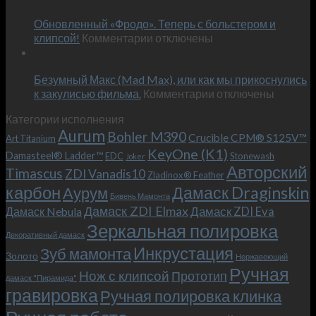
Июн
новый
пожеланиям
Обновленный «Фродо». Теперь с больстером и
KeyOne
–
к
(K1)
клипсой!
Комментарии
отключены
и
записи
13
это
Июн
Обновленный
возможно!
Безумный Макс (Mad Max), или как мы прикоснулись
«Фродо».
к
к закулисью фильма.
Комментарии
Теперь
отключены
записи
с
Категории исполнения
Безумный
больстером
Aurum
Bohler M390
Макс
и
Crucible CPM® S125V™
Art Titanium
(Mad
клипсой!
KeyOne (K1)
Damasteel® Ladder™
EDC
Stonewash
Joker
Max),
Авторский
Timascus
ZDI Vanadis10
Zladinox® Feather
или
карбон
Дамаск Draginskin
Аурум
как
Бивень Мамонта
мы
Дамаск ZDI Elmax
Дамаск ZDI Eva
Дамаск Nebula
прикоснулись
Зеркальная полировка
к
Декоративный дамаск
закулисью
Инкрустация
Зуб мамонта
Золото
Нержавеющий
фильма.
Ручная
Нож с клипсой
Прототип
дамаск "Пирамида"
гравировка
Ручная полировка клинка