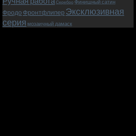
Ручная работа
Финишный сатин
Серебро
Эксклюзивная
Фродо
Фронтфлипер
серия
мозаичный дамаск