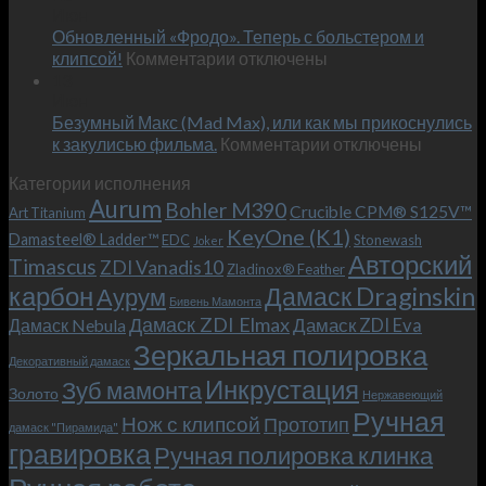
Июн
новый
пожеланиям
Обновленный «Фродо». Теперь с больстером и
KeyOne
–
к
(K1)
клипсой!
Комментарии
отключены
и
записи
13
это
Июн
Обновленный
возможно!
Безумный Макс (Mad Max), или как мы прикоснулись
«Фродо».
к
к закулисью фильма.
Комментарии
Теперь
отключены
записи
с
Категории исполнения
Безумный
больстером
Aurum
Bohler M390
Макс
и
Crucible CPM® S125V™
Art Titanium
(Mad
клипсой!
KeyOne (K1)
Damasteel® Ladder™
EDC
Stonewash
Joker
Max),
Авторский
Timascus
ZDI Vanadis10
Zladinox® Feather
или
карбон
Дамаск Draginskin
Аурум
как
Бивень Мамонта
мы
Дамаск ZDI Elmax
Дамаск ZDI Eva
Дамаск Nebula
прикоснулись
Зеркальная полировка
к
Декоративный дамаск
закулисью
Инкрустация
Зуб мамонта
Золото
Нержавеющий
фильма.
Ручная
Нож с клипсой
Прототип
дамаск "Пирамида"
гравировка
Ручная полировка клинка