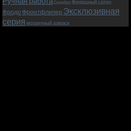
Ручная работа
Финишный сатин
Серебро
Эксклюзивная
Фродо
Фронтфлипер
серия
мозаичный дамаск