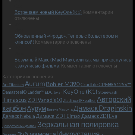
30
Сен
Эксклюзивный
к
Встречаем новый KeyOne (K1)
нож
Комментарии
записи
отключены
по
Встречае
23
персональным
Июн
новый
пожеланиям
Обновленный «Фродо». Теперь с больстером и
KeyOne
–
к
(K1)
клипсой!
Комментарии
отключены
и
записи
13
это
Июн
Обновленный
возможно!
Безумный Макс (Mad Max), или как мы прикоснулись
«Фродо».
к
к закулисью фильма.
Комментарии
Теперь
отключены
записи
с
Категории исполнения
Безумный
больстером
Aurum
Bohler M390
Макс
и
Crucible CPM® S125V™
Art Titanium
(Mad
клипсой!
KeyOne (K1)
Damasteel® Ladder™
EDC
Stonewash
Joker
Max),
Авторский
Timascus
ZDI Vanadis10
Zladinox® Feather
или
карбон
Дамаск Draginskin
Аурум
как
Бивень Мамонта
мы
Дамаск ZDI Elmax
Дамаск ZDI Eva
Дамаск Nebula
прикоснулись
Зеркальная полировка
к
Декоративный дамаск
закулисью
Инкрустация
Зуб мамонта
Золото