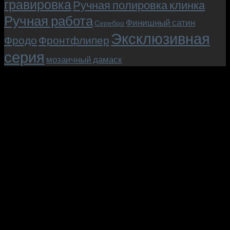
гравировка
Ручная полировка клинка
Ручная работа
Финишный сатин
Серебро
Эксклюзивная
Фродо
Фронтфлипер
серия
мозаичный дамаск