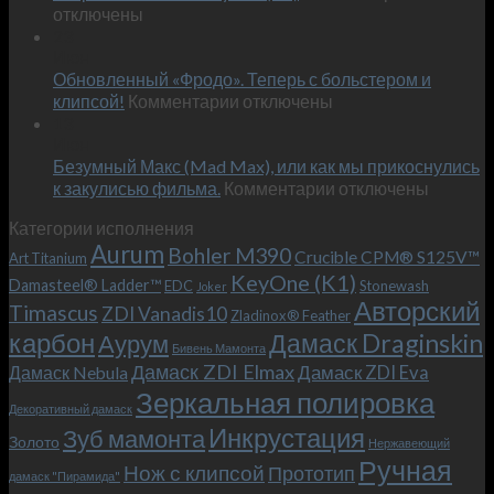
записи
отключены
по
Встречае
23
персональным
Июн
новый
пожеланиям
Обновленный «Фродо». Теперь с больстером и
KeyOne
–
к
(K1)
клипсой!
Комментарии
отключены
и
записи
13
это
Июн
Обновленный
возможно!
Безумный Макс (Mad Max), или как мы прикоснулись
«Фродо».
к
к закулисью фильма.
Комментарии
Теперь
отключены
записи
с
Категории исполнения
Безумный
больстером
Aurum
Bohler M390
Макс
и
Crucible CPM® S125V™
Art Titanium
(Mad
клипсой!
KeyOne (K1)
Damasteel® Ladder™
EDC
Stonewash
Joker
Max),
Авторский
Timascus
ZDI Vanadis10
Zladinox® Feather
или
карбон
Дамаск Draginskin
Аурум
как
Бивень Мамонта
мы
Дамаск ZDI Elmax
Дамаск ZDI Eva
Дамаск Nebula
прикоснулись
Зеркальная полировка
к
Декоративный дамаск
закулисью
Инкрустация
Зуб мамонта
Золото
Нержавеющий
фильма.
Ручная
Нож с клипсой
Прототип
дамаск "Пирамида"