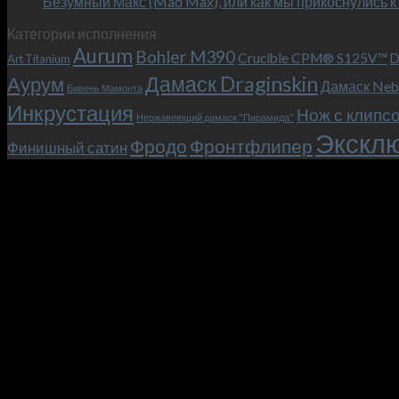
Безумный Макс (Mad Max), или как мы прикоснулись к
Категории исполнения
Aurum
Bohler M390
Crucible CPM® S125V™
D
Art Titanium
Дамаск Draginskin
Аурум
Дамаск Neb
Бивень Мамонта
Инкрустация
Нож с клипс
Нержавеющий дамаск "Пирамида"
Эксклю
Фродо
Фронтфлипер
Финишный сатин