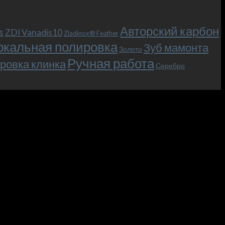
Авторский карбон
s
ZDI Vanadis10
Zladinox® Feather
ркальная полировка
Зуб мамонта
Золото
Ручная работа
ровка клинка
Серебро