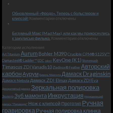
Встречае
23
персональным
Июн
новый
пожеланиям
Обновленный «Фродо». Теперь с больстером и
KeyOne
–
к
(K1)
клипсой!
Комментарии
отключены
и
записи
13
это
Июн
Обновленный
возможно!
Безумный Макс (Mad Max), или как мы прикоснулись
«Фродо».
к
к закулисью фильма.
Комментарии
Теперь
отключены
записи
с
Категории исполнения
Безумный
больстером
Aurum
Bohler M390
Макс
и
Crucible CPM® S125V™
Art Titanium
(Mad
клипсой!
KeyOne (K1)
Damasteel® Ladder™
EDC
Stonewash
Joker
Max),
Авторский
Timascus
ZDI Vanadis10
Zladinox® Feather
или
карбон
Дамаск Draginskin
Аурум
как
Бивень Мамонта
мы
Дамаск ZDI Elmax
Дамаск ZDI Eva
Дамаск Nebula
прикоснулись
Зеркальная полировка
к
Декоративный дамаск
закулисью
Инкрустация
Зуб мамонта
Золото
Нержавеющий
фильма.
Ручная
Нож с клипсой
Прототип
дамаск "Пирамида"
гравировка
Ручная полировка клинка