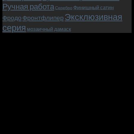
Ручная работа
Финишный сатин
Серебро
Эксклюзивная
Фродо
Фронтфлипер
серия
мозаичный дамаск