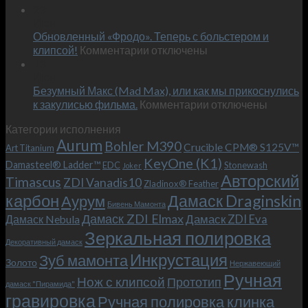
Встречае
23
персональным
Июн
новый
пожеланиям
Обновленный «Фродо». Теперь с больстером и
KeyOne
–
к
(K1)
клипсой!
Комментарии
отключены
и
записи
13
это
Июн
Обновленный
возможно!
Безумный Макс (Mad Max), или как мы прикоснулись
«Фродо».
к
к закулисью фильма.
Комментарии
Теперь
отключены
записи
с
Категории исполнения
Безумный
больстером
Aurum
Bohler M390
Макс
и
Crucible CPM® S125V™
Art Titanium
(Mad
клипсой!
KeyOne (K1)
Damasteel® Ladder™
EDC
Stonewash
Joker
Max),
Авторский
Timascus
ZDI Vanadis10
Zladinox® Feather
или
карбон
Дамаск Draginskin
Аурум
как
Бивень Мамонта
мы
Дамаск ZDI Elmax
Дамаск ZDI Eva
Дамаск Nebula
прикоснулись
Зеркальная полировка
к
Декоративный дамаск
закулисью
Инкрустация
Зуб мамонта
Золото
Нержавеющий
фильма.
Ручная
Нож с клипсой
Прототип
дамаск "Пирамида"
гравировка
Ручная полировка клинка