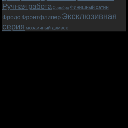
Ручная работа
Финишный сатин
Серебро
Эксклюзивная
Фродо
Фронтфлипер
серия
мозаичный дамаск