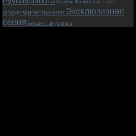
Ручная работа
Финишный сатин
Серебро
Эксклюзивная
Фродо
Фронтфлипер
серия
мозаичный дамаск