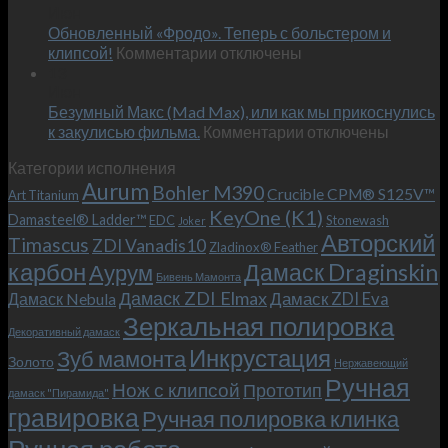
Июн
новый
пожеланиям
Обновленный «Фродо». Теперь с больстером и
KeyOne
–
к
(K1)
клипсой!
Комментарии
отключены
и
записи
13
это
Июн
Обновленный
возможно!
Безумный Макс (Mad Max), или как мы прикоснулись
«Фродо».
к
к закулисью фильма.
Комментарии
Теперь
отключены
записи
с
Категории исполнения
Безумный
больстером
Aurum
Bohler M390
Макс
и
Crucible CPM® S125V™
Art Titanium
(Mad
клипсой!
KeyOne (K1)
Damasteel® Ladder™
EDC
Stonewash
Joker
Max),
Авторский
Timascus
ZDI Vanadis10
Zladinox® Feather
или
карбон
Дамаск Draginskin
Аурум
как
Бивень Мамонта
мы
Дамаск ZDI Elmax
Дамаск ZDI Eva
Дамаск Nebula
прикоснулись
Зеркальная полировка
к
Декоративный дамаск
закулисью
Инкрустация
Зуб мамонта
Золото
Нержавеющий
фильма.
Ручная
Нож с клипсой
Прототип
дамаск "Пирамида"
гравировка
Ручная полировка клинка