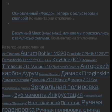
Встречае
23
персональным
Июн
новый
пожеланиям
Обновленный «Фродо». Теперь с больстером и
KeyOne
–
к
(K1)
клипсой!
Комментарии
отключены
и
записи
13
это
Июн
Обновленный
возможно!
Безумный Макс (Mad Max), или как мы прикоснулись
«Фродо».
к
к закулисью фильма.
Комментарии
Теперь
отключены
записи
с
Категории исполнения
Безумный
больстером
Aurum
Bohler M390
Макс
и
Crucible CPM® S125V™
Art Titanium
(Mad
клипсой!
KeyOne (K1)
Damasteel® Ladder™
EDC
Stonewash
Joker
Max),
Авторский
Timascus
ZDI Vanadis10
Zladinox® Feather
или
карбон
Дамаск Draginskin
Аурум
как
Бивень Мамонта
мы
Дамаск ZDI Elmax
Дамаск ZDI Eva
Дамаск Nebula
прикоснулись
Зеркальная полировка
к
Декоративный дамаск
закулисью
Инкрустация
Зуб мамонта
Золото
Нержавеющий
фильма.
Ручная
Нож с клипсой
Прототип
дамаск "Пирамида"
гравировка
Ручная полировка клинка