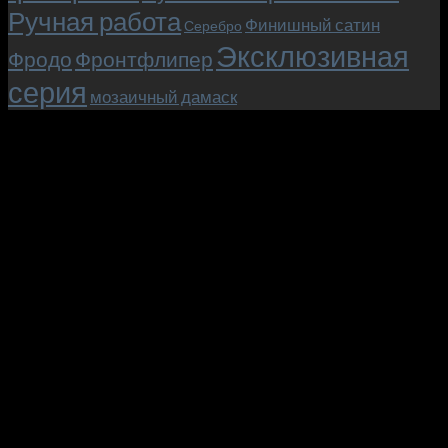
Ручная работа
Финишный сатин
Серебро
Эксклюзивная
Фродо
Фронтфлипер
серия
мозаичный дамаск