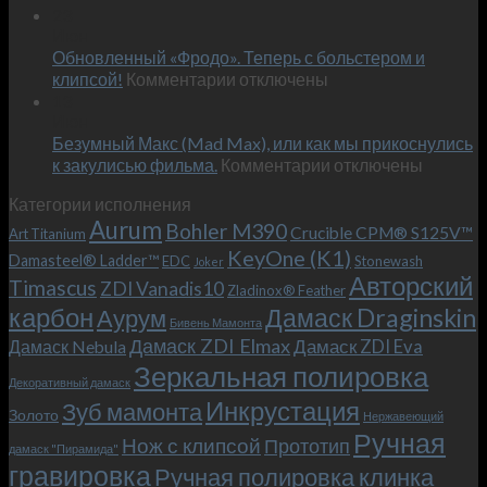
Встречае
23
персональным
Июн
новый
пожеланиям
Обновленный «Фродо». Теперь с больстером и
KeyOne
–
к
(K1)
клипсой!
Комментарии
отключены
и
записи
13
это
Июн
Обновленный
возможно!
Безумный Макс (Mad Max), или как мы прикоснулись
«Фродо».
к
к закулисью фильма.
Комментарии
Теперь
отключены
записи
с
Категории исполнения
Безумный
больстером
Aurum
Bohler M390
Макс
и
Crucible CPM® S125V™
Art Titanium
(Mad
клипсой!
KeyOne (K1)
Damasteel® Ladder™
EDC
Stonewash
Joker
Max),
Авторский
Timascus
ZDI Vanadis10
Zladinox® Feather
или
карбон
Дамаск Draginskin
Аурум
как
Бивень Мамонта
мы
Дамаск ZDI Elmax
Дамаск ZDI Eva
Дамаск Nebula
прикоснулись
Зеркальная полировка
к
Декоративный дамаск
закулисью
Инкрустация
Зуб мамонта
Золото
Нержавеющий
фильма.
Ручная
Нож с клипсой
Прототип
дамаск "Пирамида"
гравировка
Ручная полировка клинка