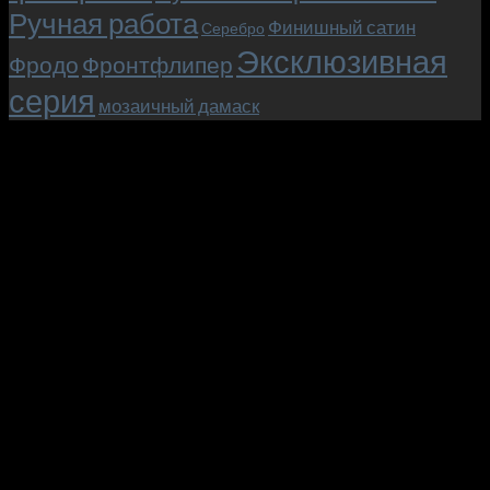
Ручная работа
Финишный сатин
Серебро
Эксклюзивная
Фродо
Фронтфлипер
серия
мозаичный дамаск