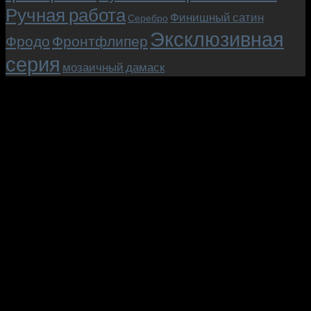
Ручная работа
Финишный сатин
Серебро
Эксклюзивная
Фродо
Фронтфлипер
серия
мозаичный дамаск