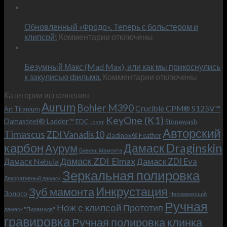
Встречае
23
персональным
Июн
новый
пожеланиям
Обновленный «Фродо». Теперь с больстером и
KeyOne
–
к
(K1)
клипсой!
Комментарии
отключены
и
записи
13
это
Июн
Обновленный
возможно!
Безумный Макс (Mad Max), или как мы прикоснулись
«Фродо».
к
к закулисью фильма.
Комментарии
Теперь
отключены
записи
с
Категории исполнения
Безумный
больстером
Aurum
Bohler M390
Макс
и
Crucible CPM® S125V™
Art Titanium
(Mad
клипсой!
KeyOne (K1)
Damasteel® Ladder™
EDC
Stonewash
Joker
Max),
Авторский
Timascus
ZDI Vanadis10
Zladinox® Feather
или
карбон
Дамаск Draginskin
Аурум
как
Бивень Мамонта
мы
Дамаск ZDI Elmax
Дамаск ZDI Eva
Дамаск Nebula
прикоснулись
Зеркальная полировка
к
Декоративный дамаск
закулисью
Инкрустация
Зуб мамонта
Золото
Нержавеющий
фильма.
Ручная
Нож с клипсой
Прототип
дамаск "Пирамида"
гравировка
Ручная полировка клинка