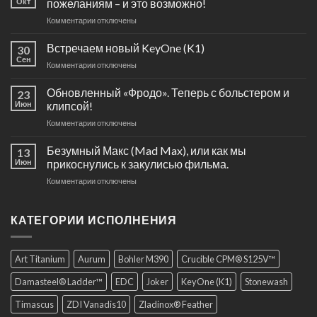
Окт
пожеланиям – и это возможно!
к
Комментарии
отключены
записи
Эксклюзивный
Встречаем новый KeyOne (K1)
30
нож
Сен
к
Комментарии
отключены
по
записи
персональным
Встречаем
Обновленный «Фродо». Теперь с больстером и
пожеланиям
23
новый
Июн
клипсой!
–
KeyOne
и
к
Комментарии
отключены
(K1)
это
записи
возможно!
Обновленный
Безумный Макс (Mad Max), или как мы
13
«Фродо».
Июн
прикоснулись к закулисью фильма.
Теперь
к
Комментарии
отключены
с
записи
больстером
Безумный
и
Макс
КАТЕГОРИИ ИСПОЛНЕНИЯ
клипсой!
(Mad
Max),
или
Art Titanium
Aurum
Bohler M390
Crucible CPM® S125V™
как
мы
Damasteel® Ladder™
EDC
Joker
KeyOne (K1)
Stonewash
прикоснулись
к
Timascus
ZDI Vanadis10
Zladinox® Feather
закулисью