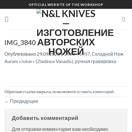
Skip
OFFICIAL WEBSITE OF THE WORKSHOP
to
content
IMG_3840
Опублековано
29.09.2020
в
2560 × 1707
,
Складной Нож
Aurum «Joker» (Zladinox Vanadis), ручная гравировка
Обратные ссылки закрыты, но вы можете
оставить коментарий
.
←
Предидущее
Добавить комментарий
Для отправки комментария вам необходимо