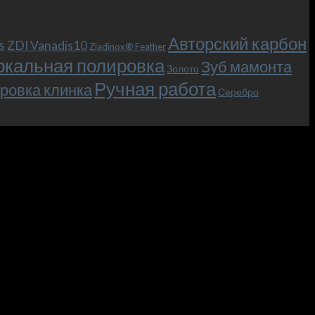
Авторский карбон
s
ZDI Vanadis10
Zladinox® Feather
ркальная полировка
Зуб мамонта
Золото
Ручная работа
ровка клинка
Серебро