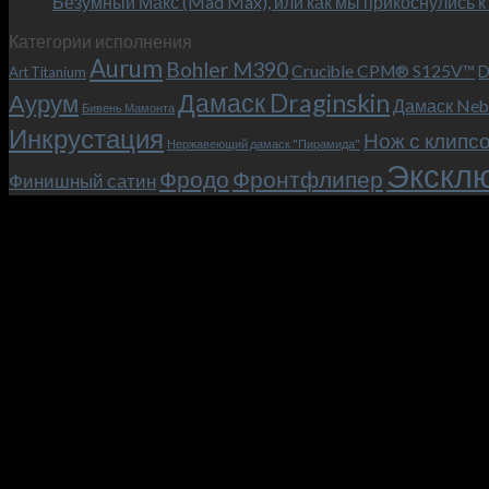
Безумный Макс (Mad Max), или как мы прикоснулись к
Категории исполнения
Aurum
Bohler M390
Crucible CPM® S125V™
D
Art Titanium
Дамаск Draginskin
Аурум
Дамаск Neb
Бивень Мамонта
Инкрустация
Нож с клипс
Нержавеющий дамаск "Пирамида"
Эксклю
Фродо
Фронтфлипер
Финишный сатин