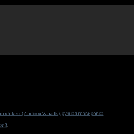
 «Joker» (Zladinox Vanadis), ручная гравировка
рий
.