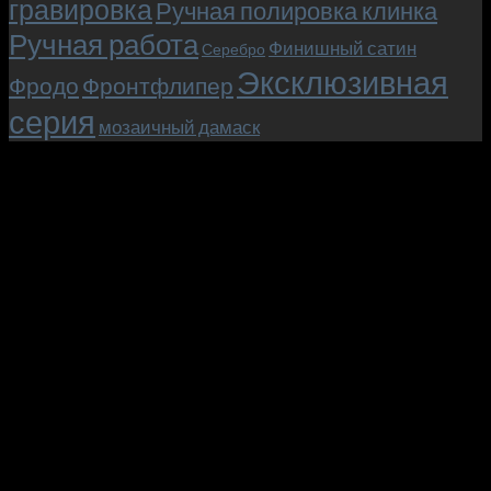
гравировка
Ручная полировка клинка
Ручная работа
Финишный сатин
Серебро
Эксклюзивная
Фродо
Фронтфлипер
серия
мозаичный дамаск