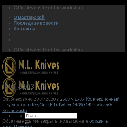
Skip
Official website of the workshop
to
О мастерской
content
Последние новости
Контакты
Official website of the workshop
IMG_8103
Опублековано
23.09.2020
в
2560 × 1707
,
Коллекционный
складной нож KeyOne (K1), Bohler M390 Microclean®,
«Stonewash»
Искать:
Обратные ссылки закрыты, но вы можете
оставить
коментарий
.
Магазин