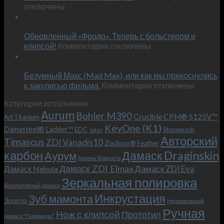
записи
отключены
по
Встречае
23
персональным
Июн
новый
пожеланиям
Обновленный «Фродо». Теперь с больстером и
KeyOne
–
к
(K1)
клипсой!
Комментарии
отключены
и
записи
13
это
Июн
Обновленный
возможно!
Безумный Макс (Mad Max), или как мы прикоснулись
«Фродо».
к
к закулисью фильма.
Комментарии
Теперь
отключены
записи
с
Категории исполнения
Безумный
больстером
Aurum
Bohler M390
Макс
и
Crucible CPM® S125V™
Art Titanium
(Mad
клипсой!
KeyOne (K1)
Damasteel® Ladder™
EDC
Stonewash
Joker
Max),
Авторский
Timascus
ZDI Vanadis10
Zladinox® Feather
или
карбон
Дамаск Draginskin
Аурум
как
Бивень Мамонта
мы
Дамаск ZDI Elmax
Дамаск ZDI Eva
Дамаск Nebula
прикоснулись
Зеркальная полировка
к
Декоративный дамаск
закулисью
Инкрустация
Зуб мамонта
Золото
Нержавеющий
фильма.
Ручная
Нож с клипсой
Прототип
дамаск "Пирамида"