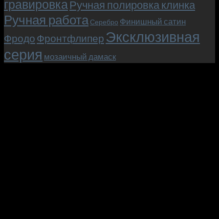
гравировка
Ручная полировка клинка
Ручная работа
Финишный сатин
Серебро
Эксклюзивная
Фродо
Фронтфлипер
серия
мозаичный дамаск