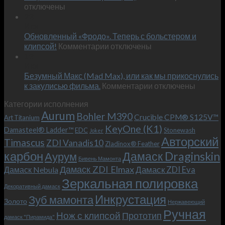
записи
отключены
по
Встречае
23
персональным
Июн
новый
пожеланиям
Обновленный «Фродо». Теперь с больстером и
KeyOne
–
к
(K1)
клипсой!
Комментарии
отключены
и
записи
13
это
Июн
Обновленный
возможно!
Безумный Макс (Mad Max), или как мы прикоснулись
«Фродо».
к
к закулисью фильма.
Комментарии
Теперь
отключены
записи
с
Категории исполнения
Безумный
больстером
Aurum
Bohler M390
Макс
и
Crucible CPM® S125V™
Art Titanium
(Mad
клипсой!
KeyOne (K1)
Damasteel® Ladder™
EDC
Stonewash
Joker
Max),
Авторский
Timascus
ZDI Vanadis10
Zladinox® Feather
или
карбон
Дамаск Draginskin
Аурум
как
Бивень Мамонта
мы
Дамаск ZDI Elmax
Дамаск ZDI Eva
Дамаск Nebula
прикоснулись
Зеркальная полировка
к
Декоративный дамаск
закулисью
Инкрустация
Зуб мамонта
Золото
Нержавеющий
фильма.
Ручная
Нож с клипсой
Прототип
дамаск "Пирамида"