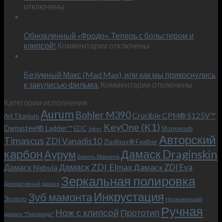
записи
отключены
по
Встречае
23
персональным
Июн
новый
пожеланиям
Обновленный «Фродо». Теперь с больстером и
KeyOne
–
к
(K1)
клипсой!
Комментарии
отключены
и
записи
13
это
Июн
Обновленный
возможно!
Безумный Макс (Mad Max), или как мы прикоснулись
«Фродо».
к
к закулисью фильма.
Комментарии
Теперь
отключены
записи
с
Категории исполнения
Безумный
больстером
Aurum
Bohler M390
Макс
и
Crucible CPM® S125V™
Art Titanium
(Mad
клипсой!
KeyOne (K1)
Damasteel® Ladder™
EDC
Stonewash
Joker
Max),
Авторский
Timascus
ZDI Vanadis10
Zladinox® Feather
или
карбон
Дамаск Draginskin
Аурум
как
Бивень Мамонта
мы
Дамаск ZDI Elmax
Дамаск ZDI Eva
Дамаск Nebula
прикоснулись
Зеркальная полировка
к
Декоративный дамаск
закулисью
Инкрустация
Зуб мамонта
Золото
Нержавеющий
фильма.
Ручная
Нож с клипсой
Прототип
дамаск "Пирамида"