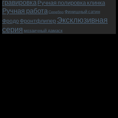
гравировка
Ручная полировка клинка
Ручная работа
Финишный сатин
Серебро
Эксклюзивная
Фродо
Фронтфлипер
серия
мозаичный дамаск