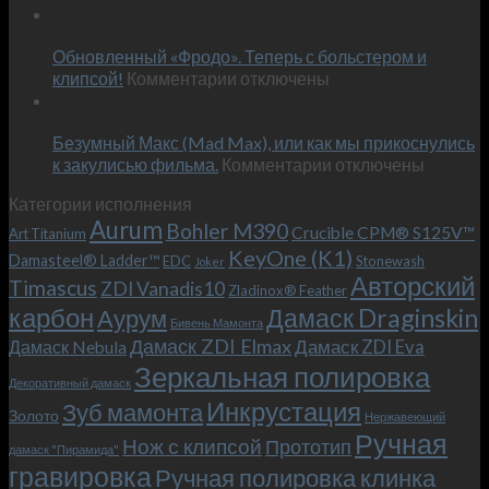
Встречае
23
персональным
Июн
новый
пожеланиям
Обновленный «Фродо». Теперь с больстером и
KeyOne
–
к
(K1)
клипсой!
Комментарии
отключены
и
записи
13
это
Июн
Обновленный
возможно!
Безумный Макс (Mad Max), или как мы прикоснулись
«Фродо».
к
к закулисью фильма.
Комментарии
Теперь
отключены
записи
с
Категории исполнения
Безумный
больстером
Aurum
Bohler M390
Макс
и
Crucible CPM® S125V™
Art Titanium
(Mad
клипсой!
KeyOne (K1)
Damasteel® Ladder™
EDC
Stonewash
Joker
Max),
Авторский
Timascus
ZDI Vanadis10
Zladinox® Feather
или
карбон
Дамаск Draginskin
Аурум
как
Бивень Мамонта
мы
Дамаск ZDI Elmax
Дамаск ZDI Eva
Дамаск Nebula
прикоснулись
Зеркальная полировка
к
Декоративный дамаск
закулисью
Инкрустация
Зуб мамонта
Золото
Нержавеющий
фильма.
Ручная
Нож с клипсой
Прототип
дамаск "Пирамида"
гравировка
Ручная полировка клинка