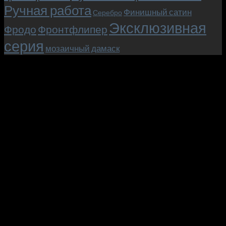
Ручная работа
Финишный сатин
Серебро
Эксклюзивная
Фродо
Фронтфлипер
серия
мозаичный дамаск