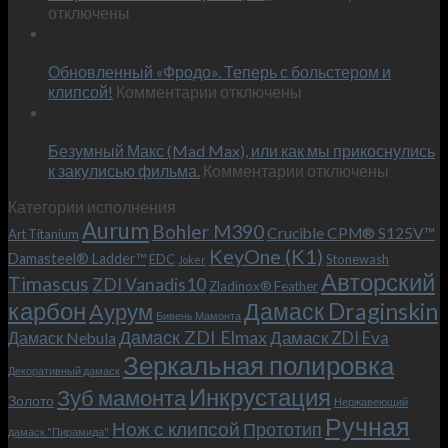
записи
отключены
по
Встречае
23
персональным
Июн
новый
пожеланиям
Обновленный «Фродо». Теперь с больстером и
KeyOne
–
к
(K1)
клипсой!
Комментарии
отключены
и
записи
13
это
Июн
Обновленный
возможно!
Безумный Макс (Mad Max), или как мы прикоснулись
«Фродо».
к
к закулисью фильма.
Комментарии
Теперь
отключены
записи
с
Категории исполнения
Безумный
больстером
Aurum
Bohler M390
Макс
и
Crucible CPM® S125V™
Art Titanium
(Mad
клипсой!
KeyOne (K1)
Damasteel® Ladder™
EDC
Stonewash
Joker
Max),
Авторский
Timascus
ZDI Vanadis10
Zladinox® Feather
или
карбон
Дамаск Draginskin
Аурум
как
Бивень Мамонта
мы
Дамаск ZDI Elmax
Дамаск ZDI Eva
Дамаск Nebula
прикоснулись
Зеркальная полировка
к
Декоративный дамаск
закулисью
Инкрустация
Зуб мамонта
Золото
Нержавеющий
фильма.
Ручная
Нож с клипсой
Прототип
дамаск "Пирамида"