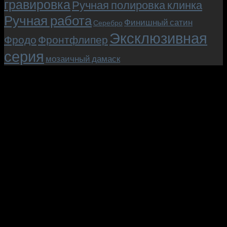
гравировка
Ручная полировка клинка
Ручная работа
Финишный сатин
Серебро
Эксклюзивная
Фродо
Фронтфлипер
серия
мозаичный дамаск