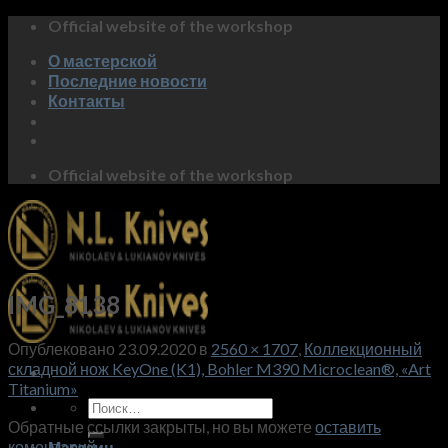
Skip
Official website of the workshop
to
О мастерской
content
Последние новости
Контакты
Official website of the workshop
IMG_8138
Опублековано
23.09.2020
в
2560 × 1707
,
Коллекционный
складной нож KeyOne (K1), Bohler M390 Microclean®, «Art
Titanium»
Искать:
Обратные ссылки закрыты, но вы можете
оставить
коментарий
.
Магазин