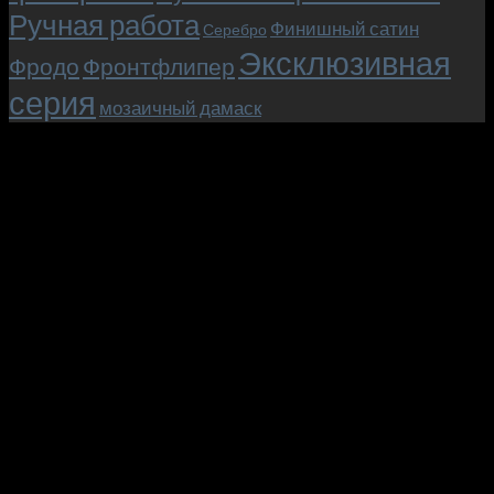
Ручная работа
Финишный сатин
Серебро
Эксклюзивная
Фродо
Фронтфлипер
серия
мозаичный дамаск