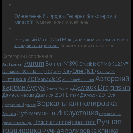
Встречае
23
персональным
Июн
новый
пожеланиям
Обновленный «Фродо». Теперь с больстером и
KeyOne
–
к
(K1)
клипсой!
Комментарии
отключены
и
записи
13
это
Июн
Обновленный
возможно!
Безумный Макс (Mad Max), или как мы прикоснулись
«Фродо».
к
к закулисью фильма.
Комментарии
Теперь
отключены
записи
с
Категории исполнения
Безумный
больстером
Aurum
Bohler M390
Макс
и
Crucible CPM® S125V™
Art Titanium
(Mad
клипсой!
KeyOne (K1)
Damasteel® Ladder™
EDC
Stonewash
Joker
Max),
Авторский
Timascus
ZDI Vanadis10
Zladinox® Feather
или
карбон
Дамаск Draginskin
Аурум
как
Бивень Мамонта
мы
Дамаск ZDI Elmax
Дамаск ZDI Eva
Дамаск Nebula
прикоснулись
Зеркальная полировка
к
Декоративный дамаск
закулисью
Инкрустация
Зуб мамонта
Золото
Нержавеющий
фильма.
Ручная
Нож с клипсой
Прототип
дамаск "Пирамида"
гравировка
Ручная полировка клинка