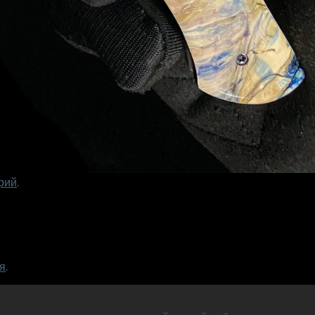
рий
.
я
.