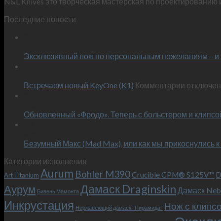
N&L Knives это творческая мастерская по проектированию 
Последние новости
29
Окт
Эксклюзивный нож по персональным пожеланиям – и 
30
Сен
к
Встречаем новый KeyOne (K1)
Комментарии
отключе
записи
23
Июн
Встречае
Обновленный «Фродо». Теперь с больстером и клипсо
новый
13
KeyOne
Июн
(K1)
Безумный Макс (Mad Max), или как мы прикоснулись к
Категории исполнения
Aurum
Bohler M390
Crucible CPM® S125V™
D
Art Titanium
Дамаск Draginskin
Аурум
Дамаск Neb
Бивень Мамонта
Инкрустация
Нож с клипс
Нержавеющий дамаск "Пирамида"