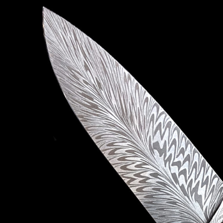
Информация
Уход и обслуживание
О мастерской
Контакты
Гарантия
English
RUB
0
Корзина пуста.
Корзина
Корзина пуста.