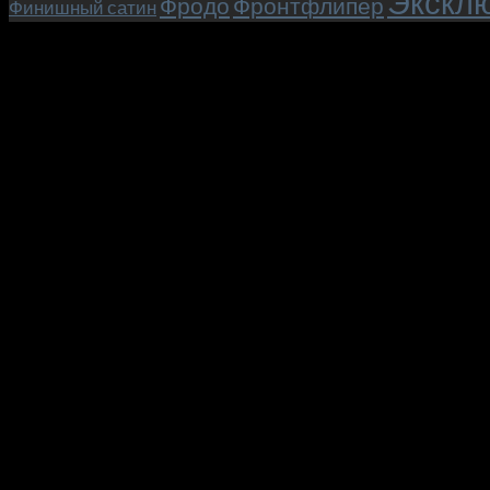
Эксклю
Фродо
Фронтфлипер
Финишный сатин