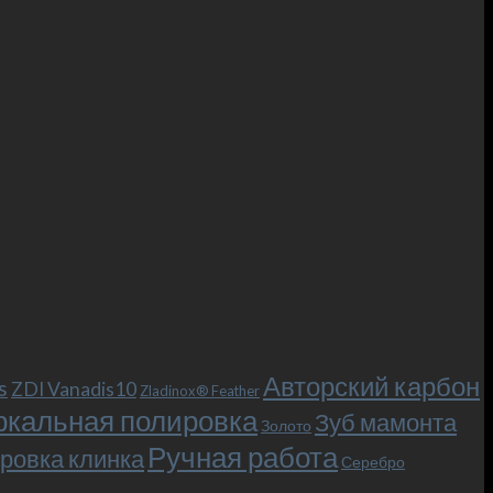
Авторский карбон
s
ZDI Vanadis10
Zladinox® Feather
ркальная полировка
Зуб мамонта
Золото
Ручная работа
ровка клинка
Серебро