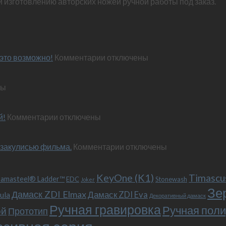
и изготовлению авторских ножей ручной работы под заказ.
к
это возможно!
Комментарии
отключены
записи
Эксклюзивный
ны
нож
по
м
персональным
к
й!
Комментарии
отключены
пожеланиям
записи
–
Обновленный
и
к
 закулисью фильма.
«Фродо».
Комментарии
отключены
это
записи
Теперь
возможно!
Безумный
с
KeyOne (K1)
Макс
больстером
Timascu
amasteel® Ladder™
EDC
Stonewash
Joker
(Mad
и
Зе
Дамаск ZDI Elmax
Дамаск ZDI Eva
ula
Max),
клипсой!
Декоративный дамаск
или
Ручная гравировка
Ручная поли
ой
Прототип
как
мы