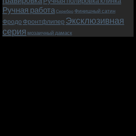
гравировка
Ручная полировка клинка
Ручная работа
Финишный сатин
Серебро
Эксклюзивная
Фродо
Фронтфлипер
серия
мозаичный дамаск