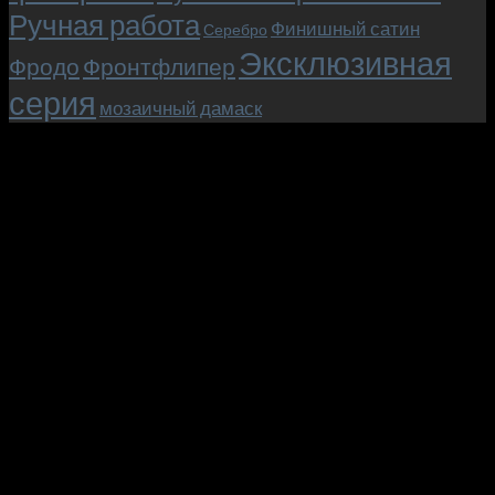
Ручная работа
Финишный сатин
Серебро
Эксклюзивная
Фродо
Фронтфлипер
серия
мозаичный дамаск