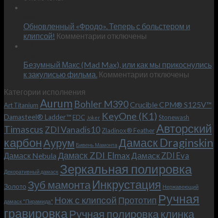
Встречае
23
персональным
Июн
новый
пожеланиям
Обновленный «Фродо». Теперь с больстером и
KeyOne
–
к
(K1)
клипсой!
Комментарии
отключены
и
записи
13
это
Июн
Обновленный
возможно!
Безумный Макс (Mad Max), или как мы прикоснулись
«Фродо».
к
к закулисью фильма.
Комментарии
Теперь
отключены
записи
с
Категории исполнения
Безумный
больстером
Aurum
Bohler M390
Макс
и
Crucible CPM® S125V™
Art Titanium
(Mad
клипсой!
KeyOne (K1)
Damasteel® Ladder™
EDC
Stonewash
Joker
Max),
Авторский
Timascus
ZDI Vanadis10
Zladinox® Feather
или
карбон
Дамаск Draginskin
Аурум
как
Бивень Мамонта
мы
Дамаск ZDI Elmax
Дамаск ZDI Eva
Дамаск Nebula
прикоснулись
Зеркальная полировка
к
Декоративный дамаск
закулисью
Инкрустация
Зуб мамонта
Золото
Нержавеющий
фильма.
Ручная
Нож с клипсой
Прототип
дамаск "Пирамида"
гравировка
Ручная полировка клинка