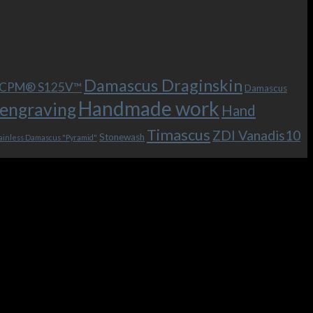
Damascus Draginskin
e CPM® S125V™
Damascus
Handmade work
engraving
Hand
Timascus
ZDI Vanadis10
Stonewash
ainless Damascus "Pyramid"