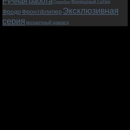
Ручная работа
Финишный сатин
Серебро
Эксклюзивная
Фродо
Фронтфлипер
серия
мозаичный дамаск