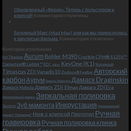
Июн
новый
пожеланиям
Обновленный «Фродо». Теперь с больстером и
KeyOne
–
к
(K1)
клипсой!
Комментарии
отключены
и
записи
13
это
Июн
Обновленный
возможно!
Безумный Макс (Mad Max), или как мы прикоснулись
«Фродо».
к
к закулисью фильма.
Комментарии
Теперь
отключены
записи
с
Категории исполнения
Безумный
больстером
Aurum
Bohler M390
Макс
и
Crucible CPM® S125V™
Art Titanium
(Mad
клипсой!
KeyOne (K1)
Damasteel® Ladder™
EDC
Stonewash
Joker
Max),
Авторский
Timascus
ZDI Vanadis10
Zladinox® Feather
или
карбон
Дамаск Draginskin
Аурум
как
Бивень Мамонта
мы
Дамаск ZDI Elmax
Дамаск ZDI Eva
Дамаск Nebula
прикоснулись
Зеркальная полировка
к
Декоративный дамаск
закулисью
Инкрустация
Зуб мамонта
Золото
Нержавеющий
фильма.
Ручная
Нож с клипсой
Прототип
дамаск "Пирамида"
гравировка
Ручная полировка клинка