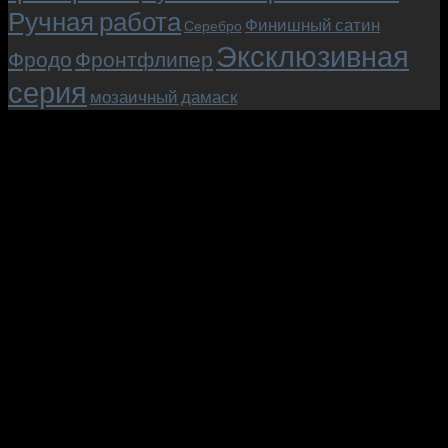
Ручная работа
Финишный сатин
Серебро
Эксклюзивная
Фродо
Фронтфлипер
серия
мозаичный дамаск