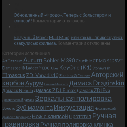
Встречае
23
персональным
Июн
новый
пожеланиям
Обновленный «Фродо». Теперь с больстером и
KeyOne
–
к
(K1)
клипсой!
Комментарии
отключены
и
записи
13
это
Июн
Обновленный
возможно!
Безумный Макс (Mad Max), или как мы прикоснулись
«Фродо».
к
к закулисью фильма.
Комментарии
Теперь
отключены
записи
с
Категории исполнения
Безумный
больстером
Aurum
Bohler M390
Макс
и
Crucible CPM® S125V™
Art Titanium
(Mad
клипсой!
KeyOne (K1)
Damasteel® Ladder™
EDC
Stonewash
Joker
Max),
Авторский
Timascus
ZDI Vanadis10
Zladinox® Feather
или
карбон
Дамаск Draginskin
Аурум
как
Бивень Мамонта
мы
Дамаск ZDI Elmax
Дамаск ZDI Eva
Дамаск Nebula
прикоснулись
Зеркальная полировка
к
Декоративный дамаск
закулисью
Инкрустация
Зуб мамонта
Золото
Нержавеющий
фильма.
Ручная
Нож с клипсой
Прототип
дамаск "Пирамида"
гравировка
Ручная полировка клинка