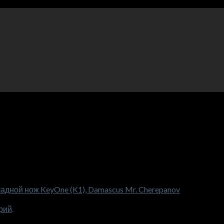
дной нож KeyOne (K1), Damascus Mr. Cherepanov
рий
.