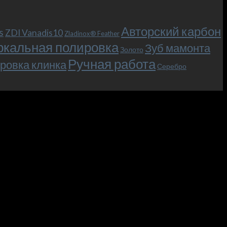
Авторский карбон
s
ZDI Vanadis10
Zladinox® Feather
ркальная полировка
Зуб мамонта
Золото
Ручная работа
ровка клинка
Серебро