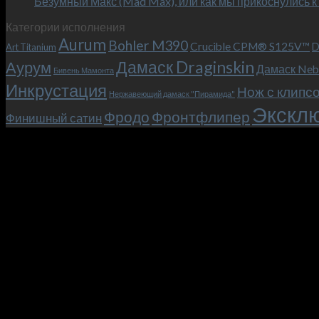
Безумный Макс (Mad Max), или как мы прикоснулись к
Категории исполнения
Aurum
Bohler M390
Crucible CPM® S125V™
D
Art Titanium
Дамаск Draginskin
Аурум
Дамаск Neb
Бивень Мамонта
Инкрустация
Нож с клипс
Нержавеющий дамаск "Пирамида"
Эксклю
Фродо
Фронтфлипер
Финишный сатин