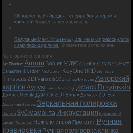
Встречае
23
персональным
Июн
новый
пожеланиям
Обновленный «Фродо». Теперь с больстером и
KeyOne
–
к
(K1)
клипсой!
Комментарии
отключены
и
записи
13
это
Июн
Обновленный
возможно!
Безумный Макс (Mad Max), или как мы прикоснулись
«Фродо».
к
к закулисью фильма.
Комментарии
Теперь
отключены
записи
с
Категории исполнения
Безумный
больстером
Aurum
Bohler M390
Макс
и
Crucible CPM® S125V™
Art Titanium
(Mad
клипсой!
KeyOne (K1)
Damasteel® Ladder™
EDC
Stonewash
Joker
Max),
Авторский
Timascus
ZDI Vanadis10
Zladinox® Feather
или
карбон
Дамаск Draginskin
Аурум
как
Бивень Мамонта
мы
Дамаск ZDI Elmax
Дамаск ZDI Eva
Дамаск Nebula
прикоснулись
Зеркальная полировка
к
Декоративный дамаск
закулисью
Инкрустация
Зуб мамонта
Золото
Нержавеющий
фильма.
Ручная
Нож с клипсой
Прототип
дамаск "Пирамида"
гравировка
Ручная полировка клинка