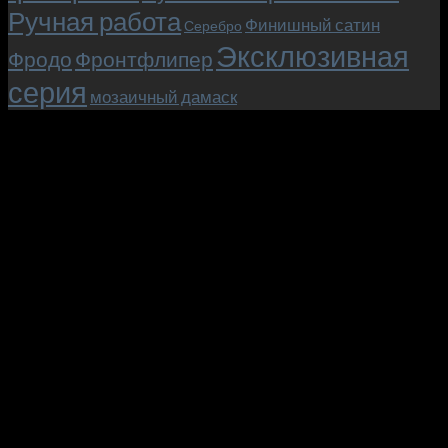
Ручная работа
Финишный сатин
Серебро
Эксклюзивная
Фродо
Фронтфлипер
серия
мозаичный дамаск