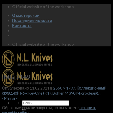
Skip
Official website of the workshop
to
О мастерской
content
Последние новости
Контакты
Official website of the workshop
IMG_2149
Опублековано
11.02.2021
в
2560 × 1707
,
Коллекционный
складной нож KeyOne (K1), Bohler M390 Microclean®,
«Mirror»
Искать:
Обратные ссылки закрыты, но вы можете
оставить
коментарий
.
Магазин