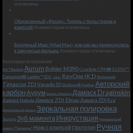
записи
отключены
по
Встречае
23
персональным
Июн
новый
пожеланиям
Обновленный «Фродо». Теперь с больстером и
KeyOne
–
к
(K1)
клипсой!
Комментарии
отключены
и
записи
13
это
Июн
Обновленный
возможно!
Безумный Макс (Mad Max), или как мы прикоснулись
«Фродо».
к
к закулисью фильма.
Комментарии
Теперь
отключены
записи
с
Категории исполнения
Безумный
больстером
Aurum
Bohler M390
Макс
и
Crucible CPM® S125V™
Art Titanium
(Mad
клипсой!
KeyOne (K1)
Damasteel® Ladder™
EDC
Stonewash
Joker
Max),
Авторский
Timascus
ZDI Vanadis10
Zladinox® Feather
или
карбон
Дамаск Draginskin
Аурум
как
Бивень Мамонта
мы
Дамаск ZDI Elmax
Дамаск ZDI Eva
Дамаск Nebula
прикоснулись
Зеркальная полировка
к
Декоративный дамаск
закулисью
Инкрустация
Зуб мамонта
Золото
Нержавеющий
фильма.
Ручная
Нож с клипсой
Прототип
дамаск "Пирамида"