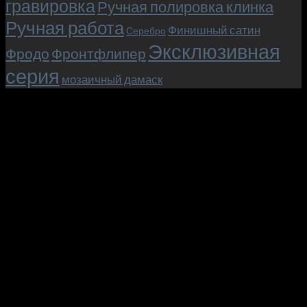
гравировка
Ручная полировка клинка
Ручная работа
Финишный сатин
Серебро
Эксклюзивная
Фродо
Фронтфлипер
серия
мозаичный дамаск