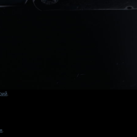
рий
.
я
.