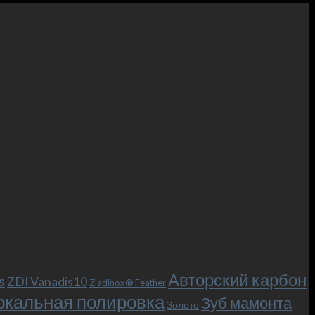
Авторский карбон
s
ZDI Vanadis10
Zladinox® Feather
ркальная полировка
Зуб мамонта
Золото