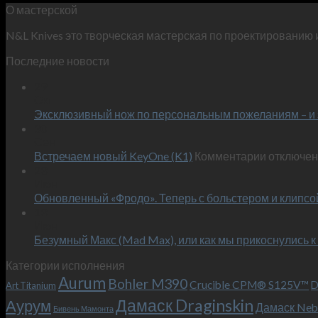
О мастерской
N&L Knives это творческая мастерская по проектированию 
Последние новости
29
Окт
Эксклюзивный нож по персональным пожеланиям – и 
30
Сен
к
Встречаем новый KeyOne (K1)
Комментарии
отключе
записи
23
Июн
Встречае
Обновленный «Фродо». Теперь с больстером и клипсо
новый
13
KeyOne
Июн
(K1)
Безумный Макс (Mad Max), или как мы прикоснулись к
Категории исполнения
Aurum
Bohler M390
Crucible CPM® S125V™
D
Art Titanium
Дамаск Draginskin
Аурум
Дамаск Neb
Бивень Мамонта