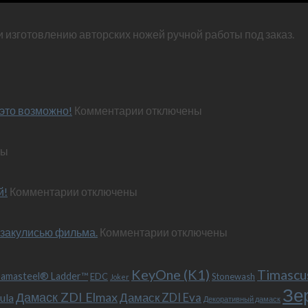
и изготовлению авторских ножей ручной работы под заказ.
к
это возможно!
Комментарии
отключены
записи
Эксклюзивный
ны
нож
по
м
персональным
к
й!
Комментарии
отключены
пожеланиям
записи
–
Обновленный
и
к
 закулисью фильма.
«Фродо».
Комментарии
отключены
это
записи
Теперь
возможно!
Безумный
с
KeyOne (K1)
Макс
больстером
Timascu
amasteel® Ladder™
EDC
Stonewash
Joker
(Mad
и
Зе
Дамаск ZDI Elmax
Дамаск ZDI Eva
ula
Max),
клипсой!
Декоративный дамаск