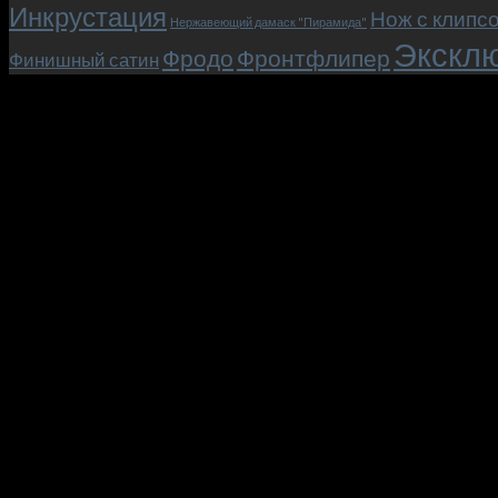
Инкрустация
Нож с клипс
Нержавеющий дамаск "Пирамида"
Эксклю
Фродо
Фронтфлипер
Финишный сатин