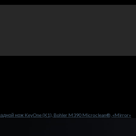
дной нож KeyOne (K1), Bohler M390 Microclean®, «Mirror»