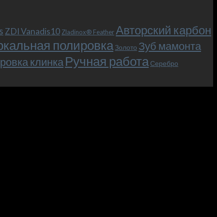
Авторский карбон
s
ZDI Vanadis10
Zladinox® Feather
ркальная полировка
Зуб мамонта
Золото
Ручная работа
ровка клинка
Серебро