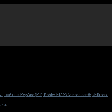
дной нож KeyOne (K1), Bohler M390 Microclean®, «Mirror»
рий
.