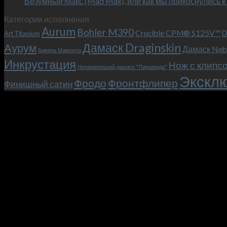
Безумный Макс (Mad Max), или как мы прикоснулись к
Категории исполнения
Aurum
Bohler M390
Crucible CPM® S125V™
D
Art Titanium
Дамаск Draginskin
Аурум
Дамаск Neb
Бивень Мамонта
Инкрустация
Нож с клипс
Нержавеющий дамаск "Пирамида"
Эксклю
Фродо
Фронтфлипер
Финишный сатин