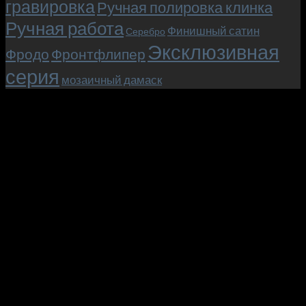
гравировка
Ручная полировка клинка
Ручная работа
Финишный сатин
Серебро
Эксклюзивная
Фродо
Фронтфлипер
серия
мозаичный дамаск