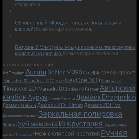
записи
отключены
по
Встречае
23
персональным
Июн
новый
пожеланиям
Обновленный «Фродо». Теперь с больстером и
KeyOne
–
к
(K1)
клипсой!
Комментарии
отключены
и
записи
13
это
Июн
Обновленный
возможно!
Безумный Макс (Mad Max), или как мы прикоснулись
«Фродо».
к
к закулисью фильма.
Комментарии
Теперь
отключены
записи
с
Категории исполнения
Безумный
больстером
Aurum
Bohler M390
Макс
и
Crucible CPM® S125V™
Art Titanium
(Mad
клипсой!
KeyOne (K1)
Damasteel® Ladder™
EDC
Stonewash
Joker
Max),
Авторский
Timascus
ZDI Vanadis10
Zladinox® Feather
или
карбон
Дамаск Draginskin
Аурум
как
Бивень Мамонта
мы
Дамаск ZDI Elmax
Дамаск ZDI Eva
Дамаск Nebula
прикоснулись
Зеркальная полировка
к
Декоративный дамаск
закулисью
Инкрустация
Зуб мамонта
Золото
Нержавеющий
фильма.
Ручная
Нож с клипсой
Прототип
дамаск "Пирамида"