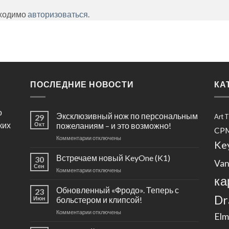
бходимо
авторизоваться
.
ПОСЛЕДНИЕ НОВОСТИ
КА
о
Эксклюзивный нож по персональным
29
Art 
ких
Окт
пожеланиям – и это возможно!
CP
к
Комментарии
отключены
Ke
записи
Эксклюзивный
Встречаем новый KeyOne (K1)
30
Van
нож
Сен
к
Комментарии
отключены
по
ка
записи
персональным
Встречаем
Обновленный «Фродо». Теперь с
пожеланиям
23
новый
Dr
Июн
больстером и клипсой!
–
KeyOne
и
к
Комментарии
отключены
(K1)
Elm
это
записи
возможно!
Обновленный