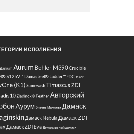
ТЕГОРИИ ИСПОЛНЕНИЯ
Aurum
Bohler M390
Crucible
Titanium
M® S125V™
Damasteel® Ladder™
EDC
Joker
yOne (K1)
Timascus
ZDI
Stonewash
Авторский
adis10
Zladinox® Feather
рбон
Дамаск
Аурум
Бивень Мамонта
aginskin
Дамаск ZDI
Дамаск Nebula
ax
Дамаск ZDI Eva
Декоративный дамаск