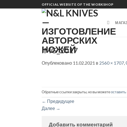
Skip
OFFICIAL WEBSITE OF THE WORKSHOP
to
content
МАГА
IMG_2017
Опублековано
11.02.2021
в
2560 × 1707
,
Обратные ссылки закрыты, но вы можете
оставить
←
Предидущее
Далее
→
Добавить комментарий